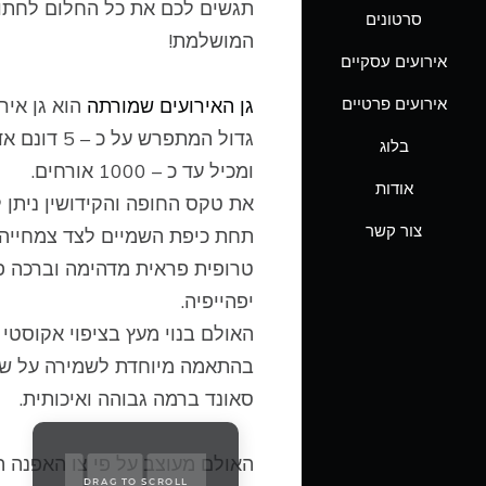
תגשים לכם את כל החלום לחתו
סרטונים
המושלמת!
גלרייה
אירועים עסקיים
סרטונים
אירועים פרטיים
גן האירועים שמורתה
הוא גן איר
גדול המתפרש על כ – 5 
בלוג
אירועים עסקיים
ומכיל עד כ – 1000 אורחים.
אודות
את טקס החופה והקידושין ניתן 
אירועים פרטיים
צור קשר
תחת כיפת השמיים לצד צמחייה
בלוג
טרופית פראית מדהימה וברכה פ
יפהייפיה.
אודות
האולם בנוי מעץ בציפוי אקוסטי
בהתאמה מיוחדת לשמירה על ש
צור קשר
סאונד ברמה גבוהה ואיכותית.
האולם מעוצב על פי צו האפנה ה
DRAG TO SCROLL