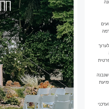
נה
ועים
דונם אדמה
לערוך
רטית
 שנבנה
מיעת
עדכני