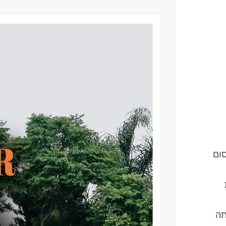
ום
תה