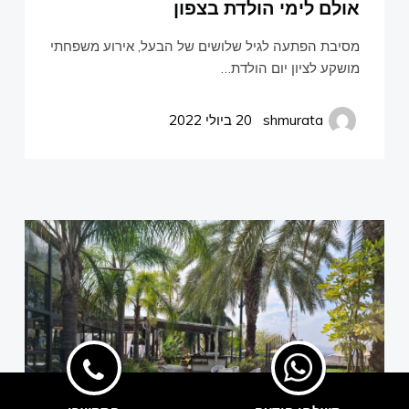
גלרייה
אולם לימי הולדת בצפון
Facebook
מסיבת הפתעה לגיל שלושים של הבעל, אירוע משפחתי
סרטונים
מושקע לציון יום הולדת…
אירועים עסקיים
©2022 בניית אתרים
קידום אתרים בגוגל
shmurata
20 ביולי 2022
אירועים פרטיים
בלוג
אודות
צור קשר
שמורתה